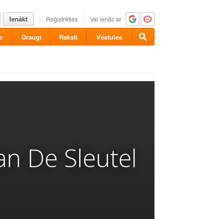
Ienākt
Reģistrēties
Vai ienāc ar
a
Draugi
Raksti
Vēstules
an De Sleutel