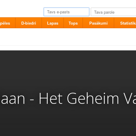
pēles
D-biedri
Lapas
Tops
Pasākumi
Statistik
iaan - Het Geheim V