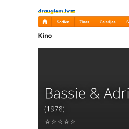
Pāriet
uz
saturu
Šodien
Ziņas
Galerijas
S
Kino
Bassie & Adr
(1978)