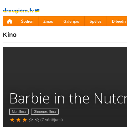
Pāriet
uz
saturu
Šodien
Ziņas
Galerijas
Spēles
D-biedri
Kino
Barbie in the Nutc
Multfilma
Ģimenes filma
(7 vērtējumi)