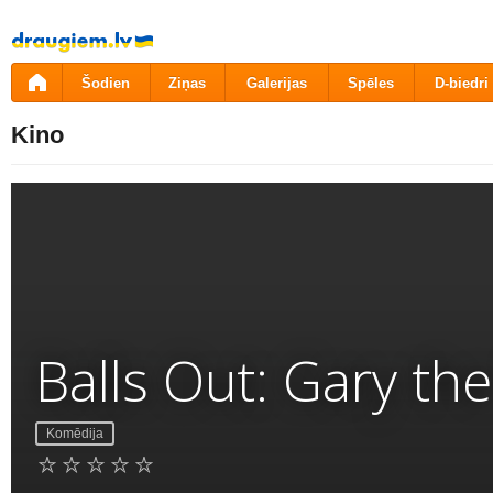
Pāriet
uz
saturu
Šodien
Ziņas
Galerijas
Spēles
D-biedri
Kino
Balls Out: Gary th
Komēdija