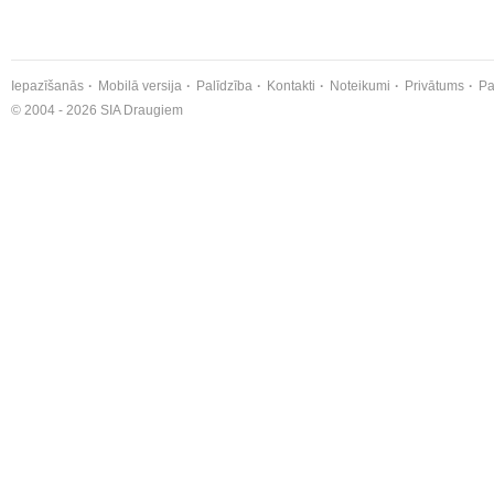
Iepazīšanās
Mobilā versija
Palīdzība
Kontakti
Noteikumi
Privātums
Pa
© 2004 - 2026 SIA Draugiem