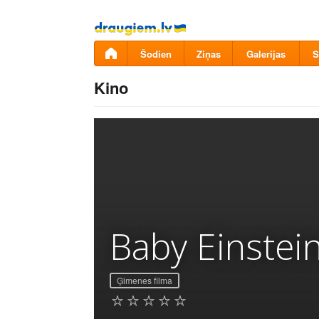
Pāriet
uz
saturu
Šodien
Ziņas
Galerijas
S
Kino
Baby Einstei
Ģimenes filma