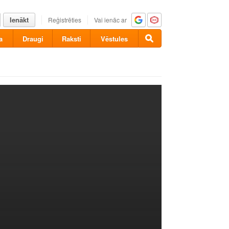
Ienākt
Reģistrēties
Vai ienāc ar
a
Draugi
Raksti
Vēstules