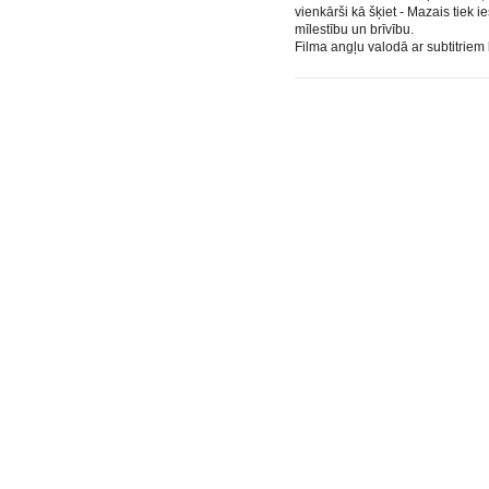
vienkārši kā šķiet - Mazais tiek 
mīlestību un brīvību.
Filma angļu valodā ar subtitriem 