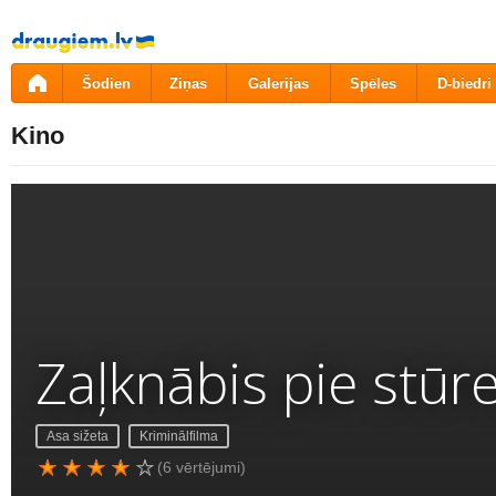
Pāriet
uz
saturu
Šodien
Ziņas
Galerijas
Spēles
D-biedri
Kino
Zaļknābis pie stūr
Asa sižeta
Kriminālfilma
(6 vērtējumi)