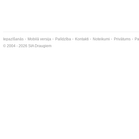
Iepazīšanās
Mobilā versija
Palīdzība
Kontakti
Noteikumi
Privātums
Pa
© 2004 - 2026 SIA Draugiem