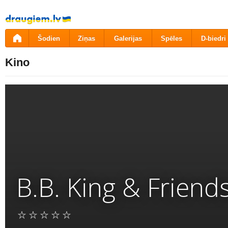
Pāriet
uz
saturu
Šodien
Ziņas
Galerijas
Spēles
D-biedri
Kino
B.B. King & Friend