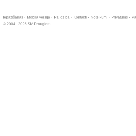
Iepazīšanās
Mobilā versija
Palīdzība
Kontakti
Noteikumi
Privātums
Pa
© 2004 - 2026 SIA Draugiem