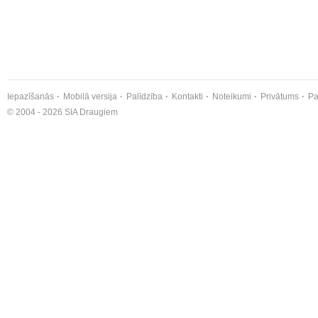
Iepazīšanās
Mobilā versija
Palīdzība
Kontakti
Noteikumi
Privātums
Pa
© 2004 - 2026 SIA Draugiem