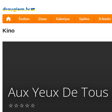
Pāriet
uz
saturu
Šodien
Ziņas
Galerijas
Spēles
D-biedri
Kino
Aux Yeux De Tous