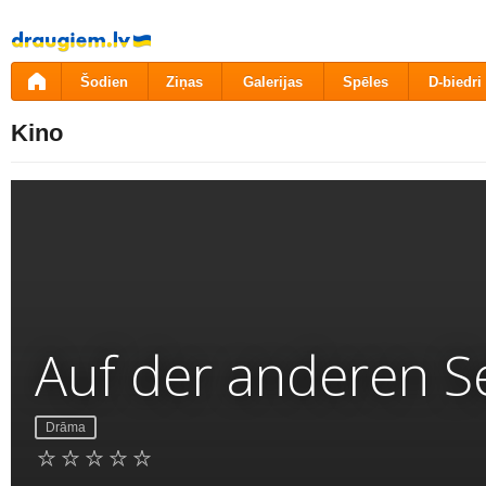
Pāriet
uz
saturu
Šodien
Ziņas
Galerijas
Spēles
D-biedri
Kino
Auf der anderen S
Drāma