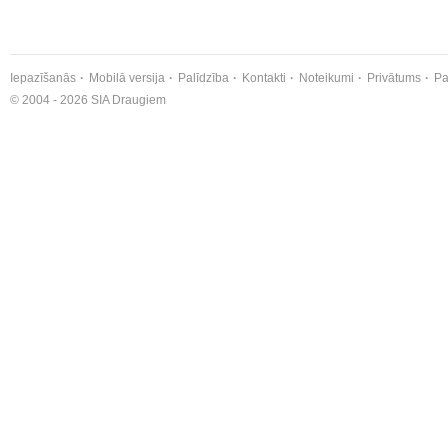
Iepazīšanās
Mobilā versija
Palīdzība
Kontakti
Noteikumi
Privātums
Pa
© 2004 - 2026 SIA Draugiem