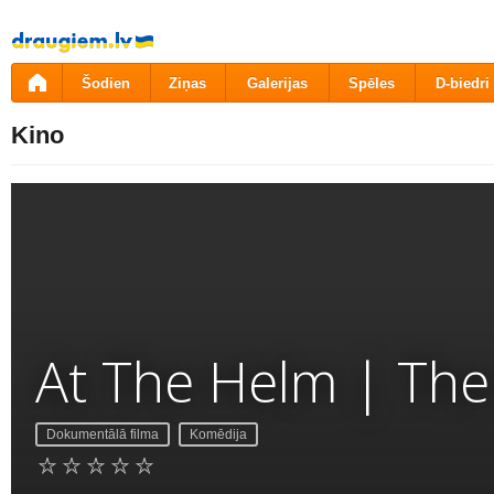
Pāriet
uz
saturu
Šodien
Ziņas
Galerijas
Spēles
D-biedri
Kino
At The Helm | The
Dokumentālā filma
Komēdija