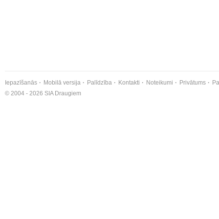
Iepazīšanās
Mobilā versija
Palīdzība
Kontakti
Noteikumi
Privātums
Pa
© 2004 - 2026 SIA Draugiem