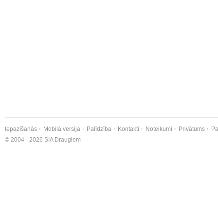
Iepazīšanās
Mobilā versija
Palīdzība
Kontakti
Noteikumi
Privātums
Pa
© 2004 - 2026 SIA Draugiem