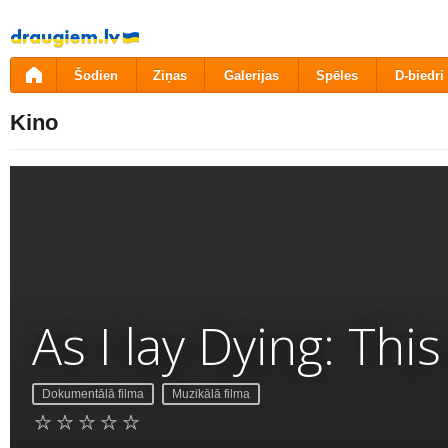
Pāriet
uz
saturu
Šodien
Ziņas
Galerijas
Spēles
D-biedri
Kino
As I lay Dying: Th
Dokumentālā filma
Muzikālā filma