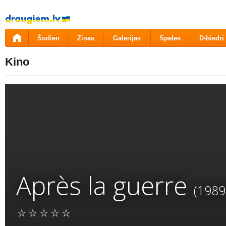
Pāriet
uz
saturu
Šodien
Ziņas
Galerijas
Spēles
D-biedri
Kino
Après la guerre
(1989