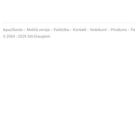
Iepazīšanās
Mobilā versija
Palīdzība
Kontakti
Noteikumi
Privātums
Pa
© 2004 - 2026 SIA Draugiem