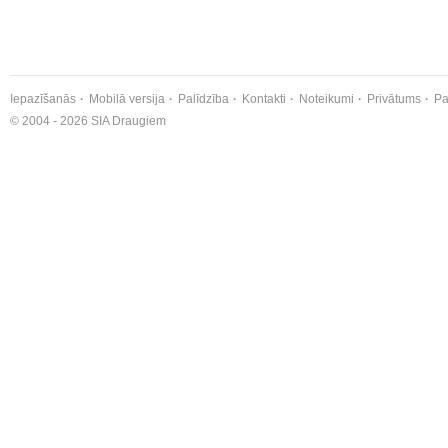
Iepazīšanās
Mobilā versija
Palīdzība
Kontakti
Noteikumi
Privātums
Pa
© 2004 - 2026 SIA Draugiem