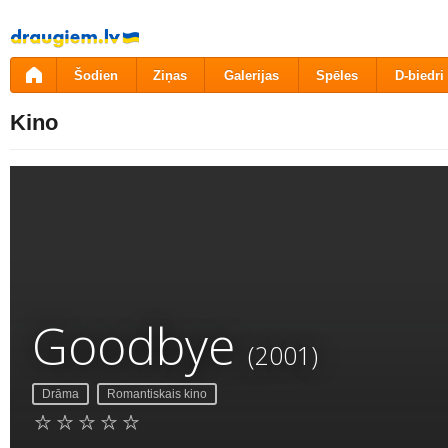
Pāriet
uz
saturu
Šodien
Ziņas
Galerijas
Spēles
D-biedri
Kino
Goodbye
(2001)
Drāma
Romantiskais kino