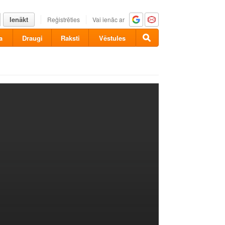
Ienākt
Reģistrēties
Vai ienāc ar
a
Draugi
Raksti
Vēstules