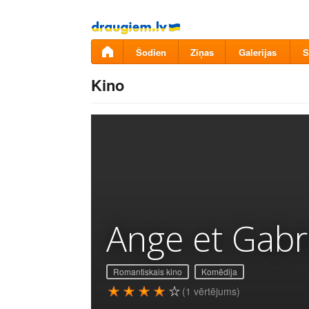
Pāriet
uz
saturu
Šodien
Ziņas
Galerijas
S
Kino
Ange et Gabri
Romantiskais kino
Komēdija
(1 vērtējums)