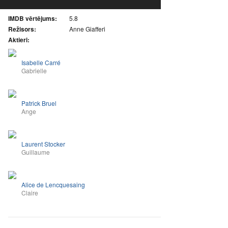
IMDB vērtējums:
5.8
Režisors:
Anne Giafferi
Aktieri:
Isabelle Carré
Gabrielle
Patrick Bruel
Ange
Laurent Stocker
Guillaume
Alice de Lencquesaing
Claire