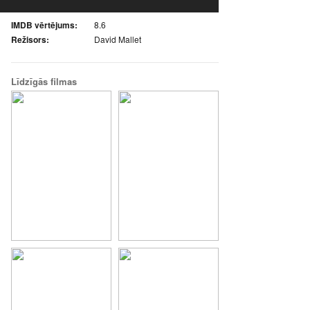
IMDB vērtējums:
8.6
Režisors:
David Mallet
Līdzīgās filmas