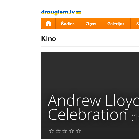
Pāriet
uz
saturu
Šodien
Ziņas
Galerijas
S
Kino
Andrew Lloyd
Celebration
(1