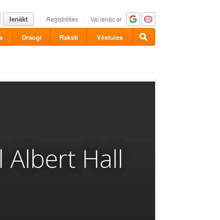
Ienākt
Reģistrēties
Vai ienāc ar
a
Draugi
Raksti
Vēstules
Albert Hall