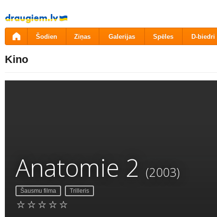
Pāriet
uz
saturu
Šodien
Ziņas
Galerijas
Spēles
D-biedri
Kino
Anatomie 2
(2003)
Šausmu filma
Trilleris