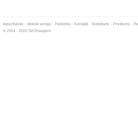
Iepazīšanās
Mobilā versija
Palīdzība
Kontakti
Noteikumi
Privātums
Pa
© 2004 - 2026 SIA Draugiem