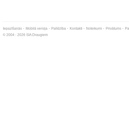
Iepazīšanās
Mobilā versija
Palīdzība
Kontakti
Noteikumi
Privātums
Pa
© 2004 - 2026 SIA Draugiem