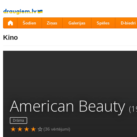
Pāriet
uz
saturu
Šodien
Ziņas
Galerijas
Spēles
D-biedri
Kino
American Beauty
(1
Drāma
(36 vērtējumi)