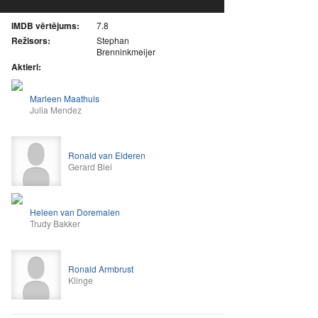
IMDB vērtējums:
7.8
Režisors:
Stephan
Brenninkmeijer
Aktieri:
Marleen Maathuis
Julia Mendez
Ronald van Elderen
Gerard Blei
Heleen van Doremalen
Trudy Bakker
Ronald Armbrust
Klinge