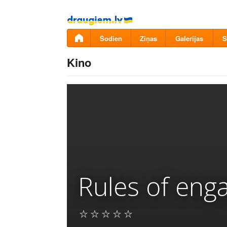
Pāriet
uz
saturu
Šodien
Ziņas
Galerijas
S
Kino
Rules of en