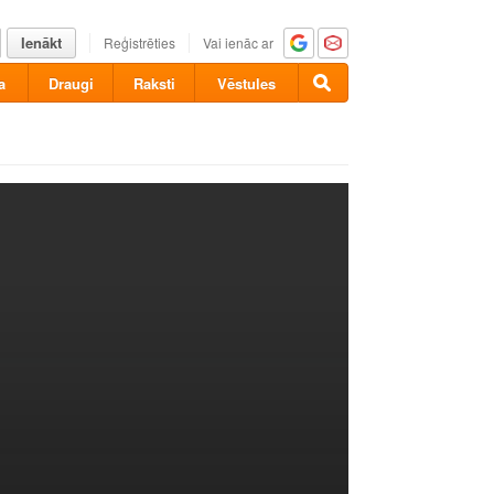
Ienākt
Reģistrēties
Vai ienāc ar
a
Draugi
Raksti
Vēstules