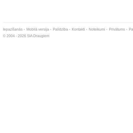
Iepazīšanās
Mobilā versija
Palīdzība
Kontakti
Noteikumi
Privātums
Pa
© 2004 - 2026 SIA Draugiem