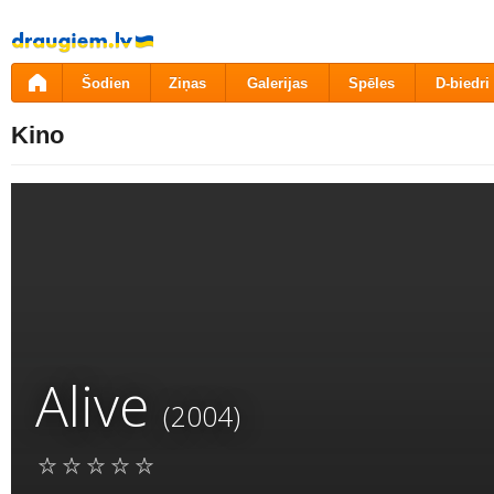
Pāriet
uz
saturu
Šodien
Ziņas
Galerijas
Spēles
D-biedri
Kino
Alive
(2004)