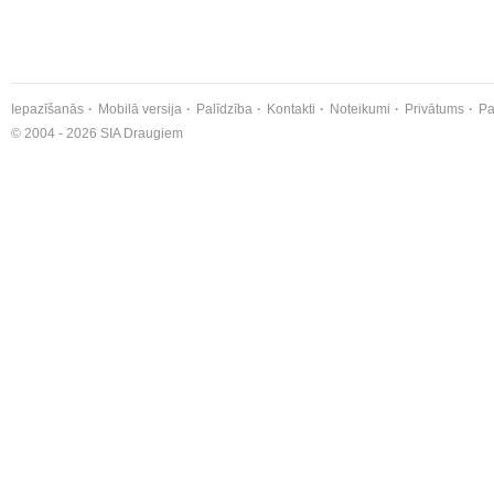
Iepazīšanās
Mobilā versija
Palīdzība
Kontakti
Noteikumi
Privātums
Pa
© 2004 - 2026 SIA Draugiem