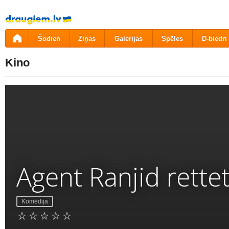
Pāriet
uz
saturu
Šodien
Ziņas
Galerijas
Spēles
D-biedri
Kino
Agent Ranjid rettet
Komēdija