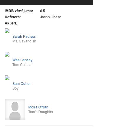
IMDB vērtējums:
6.5
Režisors:
Jacob Chase
Aktieri:
Sarah Paulson
Ms. Cavandish
Wes Bentley
Tom Collins
Sam Cohen
Boy
Moira O'Nan
Tom's Daughter