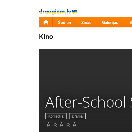
Pāriet
uz
saturu
Šodien
Ziņas
Galerijas
S
Kino
After-School 
Komēdija
Drāma