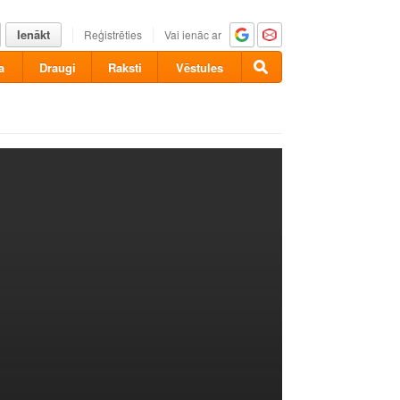
Ienākt
Reģistrēties
Vai ienāc ar
a
Draugi
Raksti
Vēstules