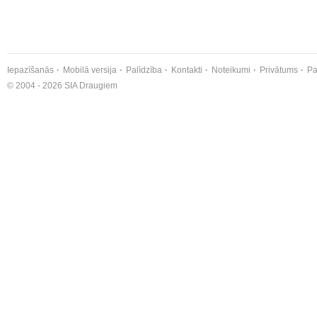
Iepazīšanās
Mobilā versija
Palīdzība
Kontakti
Noteikumi
Privātums
Pa
© 2004 - 2026 SIA Draugiem