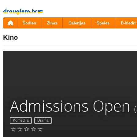
Pāriet
uz
saturu
Šodien
Ziņas
Galerijas
Spēles
D-biedri
Kino
Admissions Open
Komēdija
Drāma