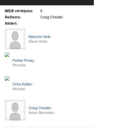
IMDB vērtējums:
6
Režisors:
Craig Chester
Aktieri:
Malcolm Gets
Steve Hicks
Parker Posey
Rhonda
Chris Kattan
Michael
Craig Chester
Adam Bernstein