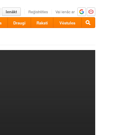
Ienākt
Reģistrēties
Vai ienāc ar
a
Draugi
Raksti
Vēstules