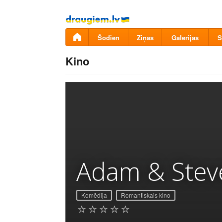
Pāriet
uz
saturu
Šodien
Ziņas
Galerijas
S
Kino
Adam & Stev
Komēdija
Romantiskais kino