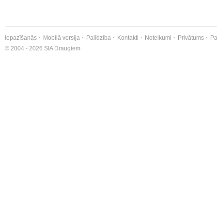
Iepazīšanās
Mobilā versija
Palīdzība
Kontakti
Noteikumi
Privātums
Pa
© 2004 - 2026 SIA Draugiem