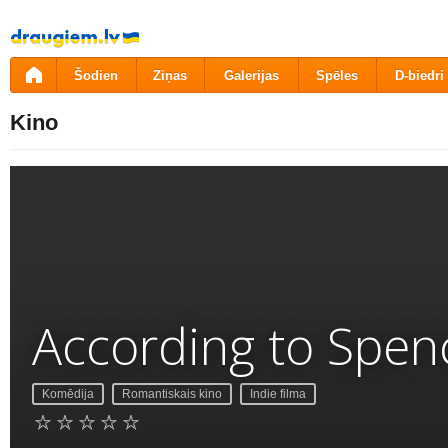
Pāriet
uz
saturu
Šodien
Ziņas
Galerijas
Spēles
D-biedri
Kino
According to Spen
Komēdija
Romantiskais kino
Indie filma