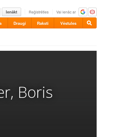
Ienākt
Reģistrēties
Vai ienāc ar
a
Draugi
Raksti
Vēstules
r, Boris