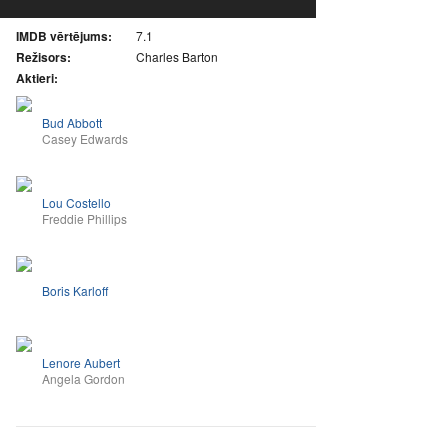
IMDB vērtējums:
7.1
Režisors:
Charles Barton
Aktieri:
Bud Abbott
Casey Edwards
Lou Costello
Freddie Phillips
Boris Karloff
Lenore Aubert
Angela Gordon