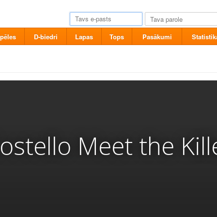
pēles
D-biedri
Lapas
Tops
Pasākumi
Statistik
stello Meet the Kille