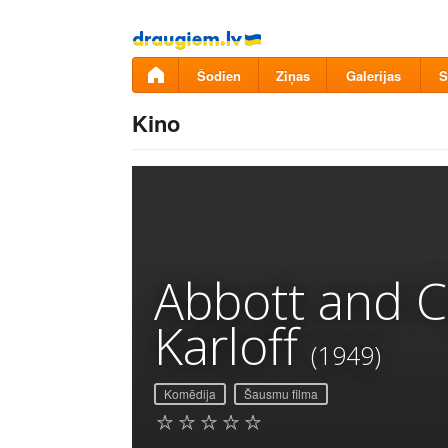
Pāriet
uz
saturu
Šodien
Ziņas
Galerijas
S
Kino
Abbott and Co
Karloff
(1949)
Komēdija
Šausmu filma