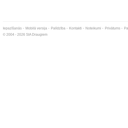
Iepazīšanās
Mobilā versija
Palīdzība
Kontakti
Noteikumi
Privātums
Pa
© 2004 - 2026 SIA Draugiem