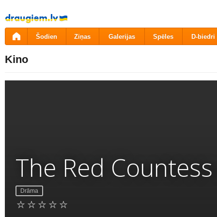
Pāriet
uz
saturu
Šodien
Ziņas
Galerijas
Spēles
D-biedri
Kino
The Red Countess
Drāma