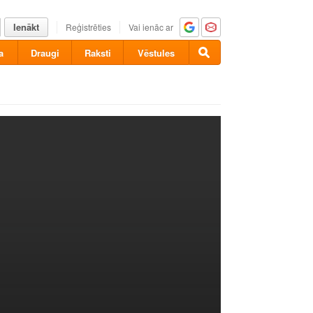
Ienākt
Reģistrēties
Vai ienāc ar
a
Draugi
Raksti
Vēstules