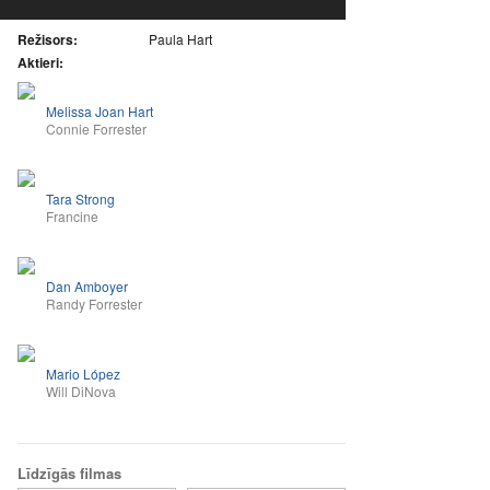
Režisors:
Paula Hart
Aktieri:
Melissa Joan Hart
Connie Forrester
Tara Strong
Francine
Dan Amboyer
Randy Forrester
Mario López
Will DiNova
Līdzīgās filmas