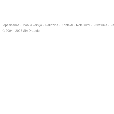
Iepazīšanās
Mobilā versija
Palīdzība
Kontakti
Noteikumi
Privātums
Pa
© 2004 - 2026 SIA Draugiem