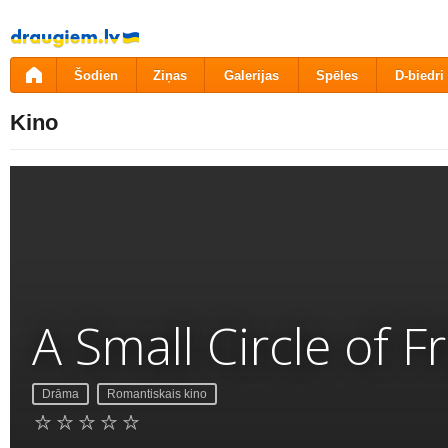
Pāriet
uz
saturu
Šodien
Ziņas
Galerijas
Spēles
D-biedri
Kino
A Small Circle of F
Drāma
Romantiskais kino