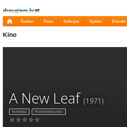
Pāriet
uz
saturu
Šodien
Ziņas
Galerijas
Spēles
D-biedri
Kino
A New Leaf
(1971)
Komēdija
Romantiskais kino