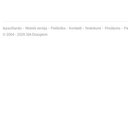
Iepazīšanās
Mobilā versija
Palīdzība
Kontakti
Noteikumi
Privātums
Pa
© 2004 - 2026 SIA Draugiem