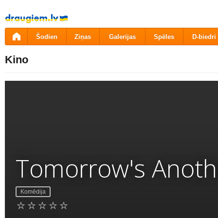
Pāriet
uz
saturu
Šodien
Ziņas
Galerijas
Spēles
D-biedri
Kino
Tomorrow's Anoth
Komēdija