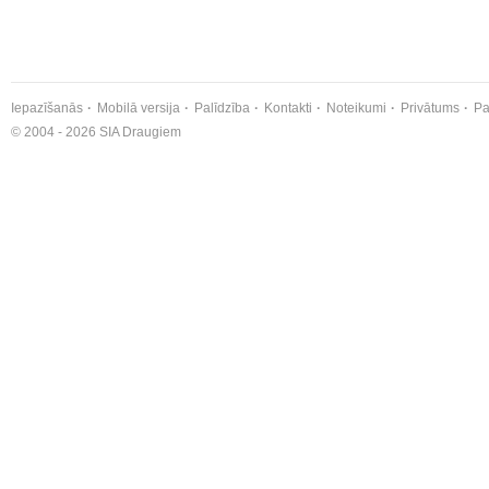
Iepazīšanās
Mobilā versija
Palīdzība
Kontakti
Noteikumi
Privātums
Pa
© 2004 - 2026 SIA Draugiem