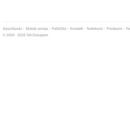
Iepazīšanās
Mobilā versija
Palīdzība
Kontakti
Noteikumi
Privātums
Pa
© 2004 - 2026 SIA Draugiem