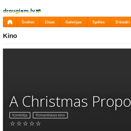
Pāriet
uz
saturu
Šodien
Ziņas
Galerijas
Spēles
D-biedri
Kino
A Christmas Propo
Komēdija
Romantiskais kino