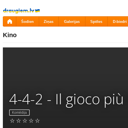
Pāriet
uz
saturu
Šodien
Ziņas
Galerijas
Spēles
D-biedri
Kino
4-4-2 - Il gioco pi
Komēdija