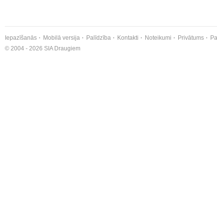
Iepazīšanās
Mobilā versija
Palīdzība
Kontakti
Noteikumi
Privātums
Pa
© 2004 - 2026 SIA Draugiem