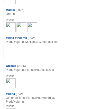
Maikls
(2026)
Drāma
Iesaka:
Valītis Vincents
(2026)
Piedzīvojumu
,
Multfilma
,
Ģimenes filma
Odiseja
(2026)
Piedzīvojumu
,
Fantastika
,
Asa sižeta
Iesaka:
Vaiana
(2026)
Ģimenes filma
,
Fantastika
,
Komēdija
,
Piedzīvojumu
Iesaka: