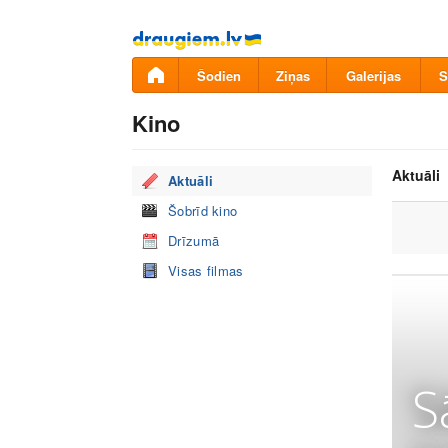
Pāriet
uz
saturu
Šodien
Ziņas
Galerijas
S
Kino
Aktuāli
Aktuāli
Šobrīd kino
Drīzumā
Visas filmas
S