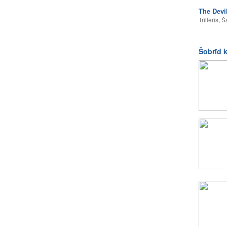
The Devi
Trilleris
,
Š
Šobrīd 