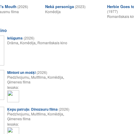
l's Mouth
Nekā personīga
Herbie Goes t
(2026)
(2023)
(1977)
ausmu filma
Komēdija
Romantiskais ki
kino
Ielūgums
(2026)
Drāma
,
Komēdija
,
Romantiskais kino
Minioni un mošķi
(2026)
Piedzīvojumu
,
Multfilma
,
Komēdija
,
Ģimenes filma
Iesaka:
Ķepu patruļa: Dinozauru filma
(2026)
Piedzīvojumu
,
Multfilma
,
Komēdija
,
Ģimenes filma
Iesaka: