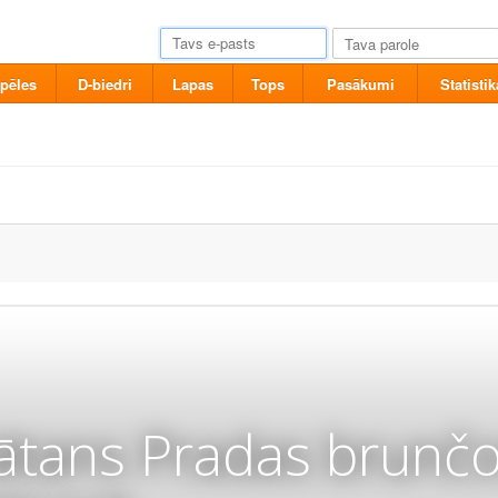
pēles
D-biedri
Lapas
Tops
Pasākumi
Statistik
ātans Pradas brunčo