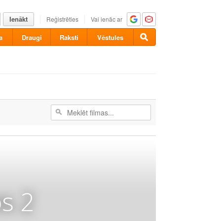
Ienākt
Reģistrēties
Vai ienāc ar
a
Draugi
Raksti
Vēstules
s 2