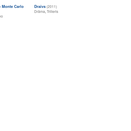
o Monte Carlo
Draivs
(2011)
Drāma
,
Trilleris
no