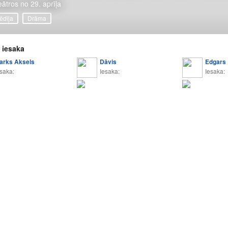
eātros no 29. aprīļa
dija
Drāma
i iesaka
arks Aksels
Dāvis
Edgars
esaka:
Iesaka:
Iesaka: