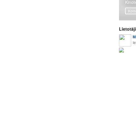
Kinot
Komē
Lietotāj
M
I