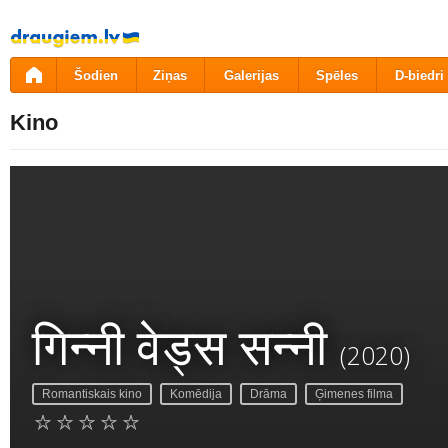
Pāriet
uz
saturu
Šodien
Ziņas
Galerijas
Spēles
D-biedri
Kino
गिन्नी वेड्स सन्नी
(2020)
Romantiskais kino
Komēdija
Drāma
Ģimenes filma