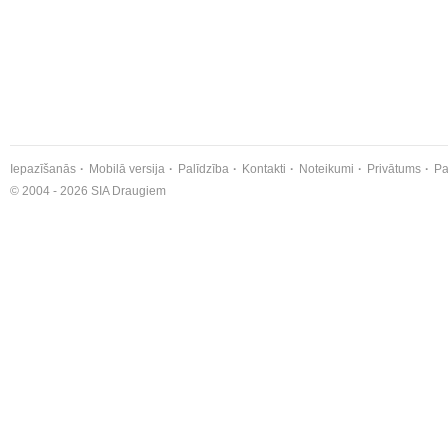
Iepazīšanās
Mobilā versija
Palīdzība
Kontakti
Noteikumi
Privātums
Pa
© 2004 - 2026 SIA Draugiem