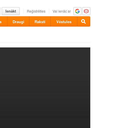
Ienākt
Reģistrēties
Vai ienāc ar
a
Draugi
Raksti
Vēstules