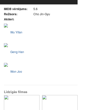
IMDB vērtējums:
5.6
Režisors:
Cho Jin-Gyu
Aktieri:
Wu Yifan
Geng Han
Won Joo
Līdzīgās filmas