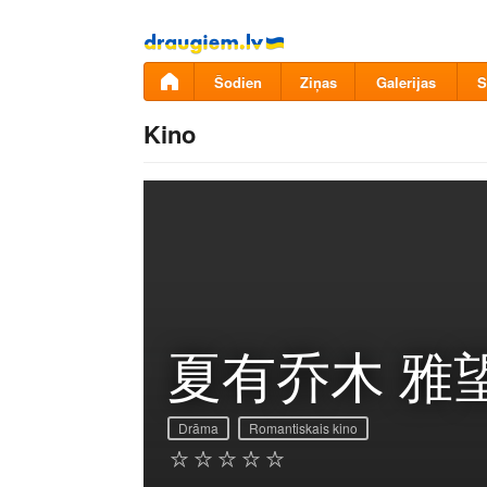
Pāriet
uz
saturu
Šodien
Ziņas
Galerijas
S
Kino
夏有乔木 雅
Drāma
Romantiskais kino