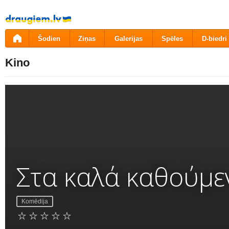
Pāriet
uz
saturu
Šodien
Ziņas
Galerijas
Spēles
D-biedri
Kino
Στα καλά καθούμε
Komēdija