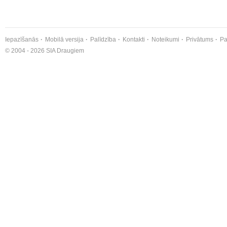
Iepazīšanās
Mobilā versija
Palīdzība
Kontakti
Noteikumi
Privātums
Pa
© 2004 - 2026 SIA Draugiem