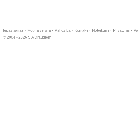
Iepazīšanās
Mobilā versija
Palīdzība
Kontakti
Noteikumi
Privātums
Pa
© 2004 - 2026 SIA Draugiem