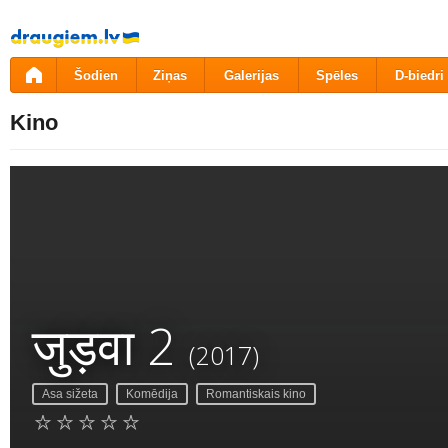
Pāriet
uz
saturu
Šodien
Ziņas
Galerijas
Spēles
D-biedri
Kino
जुड़वा 2
(2017)
Asa sižeta
Komēdija
Romantiskais kino