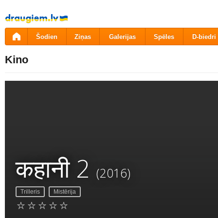
Pāriet
uz
saturu
Šodien
Ziņas
Galerijas
Spēles
D-biedri
Kino
कहानी 2
(2016)
Trilleris
Mistērija