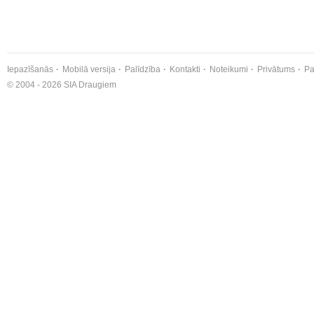
Iepazīšanās
Mobilā versija
Palīdzība
Kontakti
Noteikumi
Privātums
Pa
© 2004 - 2026 SIA Draugiem