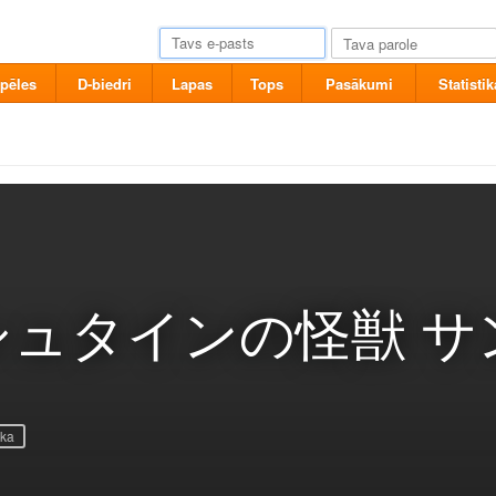
pēles
D-biedri
Lapas
Tops
Pasākumi
Statistik
ュタインの怪獣 サ
ika