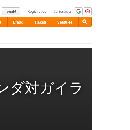
Ienākt
Reģistrēties
Vai ienāc ar
a
Draugi
Raksti
Vēstules
ンダ対ガイラ