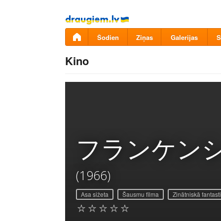
Pāriet
uz
saturu
Šodien
Ziņas
Galerijas
S
Kino
フランケンシ
(1966)
Asa sižeta
Šausmu filma
Zinātniskā fantast