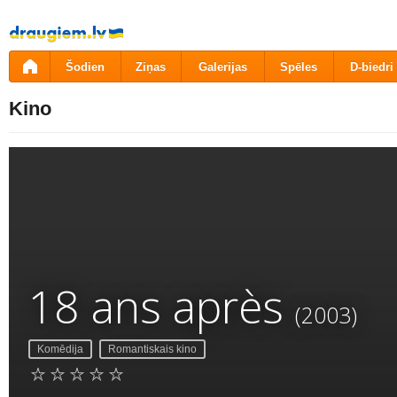
Pāriet
uz
saturu
Šodien
Ziņas
Galerijas
Spēles
D-biedri
Kino
18 ans après
(2003)
Komēdija
Romantiskais kino