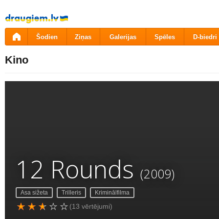
Pāriet
uz
saturu
Šodien
Ziņas
Galerijas
Spēles
D-biedri
Kino
12 Rounds
(2009)
Asa sižeta
Trilleris
Kriminālfilma
(13 vērtējumi)