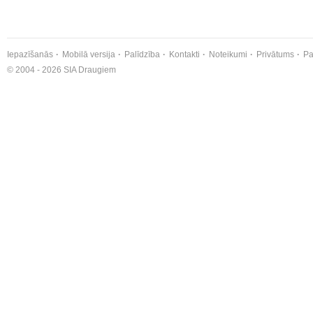
Iepazīšanās
Mobilā versija
Palīdzība
Kontakti
Noteikumi
Privātums
Pa
© 2004 - 2026 SIA Draugiem