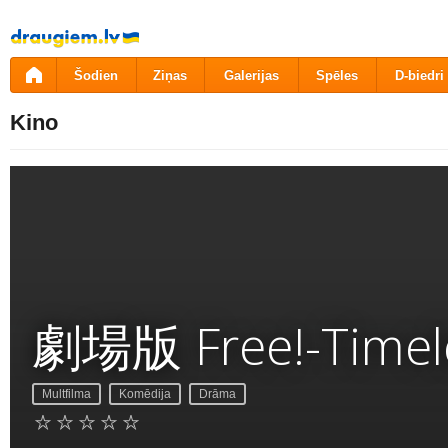
Pāriet
uz
saturu
Šodien
Ziņas
Galerijas
Spēles
D-biedri
Kino
劇場版 Free!-Timel
Multfilma
Komēdija
Drāma