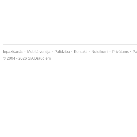
Iepazīšanās
Mobilā versija
Palīdzība
Kontakti
Noteikumi
Privātums
Pa
© 2004 - 2026 SIA Draugiem