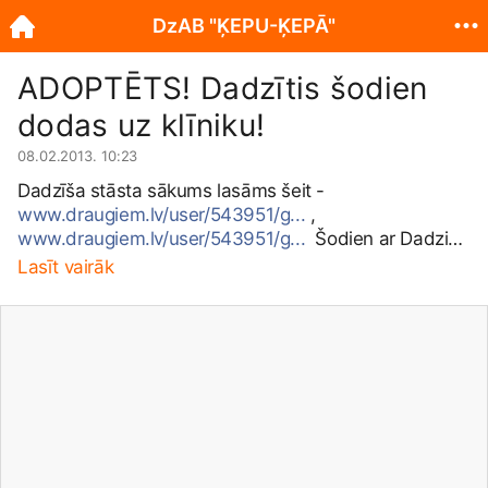
DzAB "ĶEPU-ĶEPĀ"
ADOPTĒTS! Dadzītis šodien
dodas uz klīniku!
08.02.2013. 10:23
Dadzīša stāsta sākums lasāms šeit -
www.draugiem.lv/user/543951/g...
,
www.draugiem.lv/user/543951/g...
Šodien ar Dadzi
dodamies uz klīniku, atrādīt kāju.. Turam īkšķus!!
🙂
Lasīt vairāk
Diemžēl vēl nav izdevies savākt visu klīnikas parāda
summu, tāpēc būsim ļoti, ļoti pateicīgi par katru
santīmu (kopā vēl nepieciešami 32ls) Ildze Leimante
300394-10806 LV02HABA0551029001526 *dāvana
Dadzim Paldies visiem, kas mūs atbalsta!