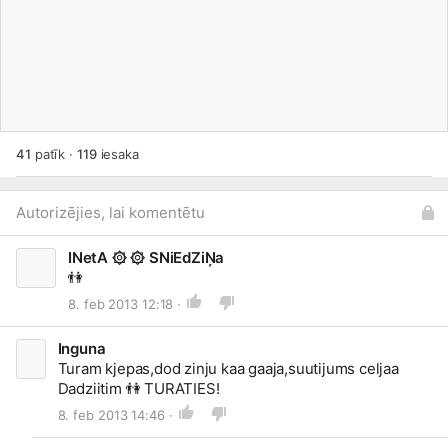
41
patīk
·
119
iesaka
Autorizējies, lai komentētu
INetA ۞ ۞ SNiEdZiŅa
👫
8. feb 2013 12:18 ·
Inguna
Turam kjepas,dod zinju kaa gaaja,suutijums celjaa
Dadziitim
👫
TURATIES!
8. feb 2013 14:46 ·