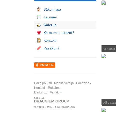
Sākumlapa
Jaunumi
Galerija
Kā mums palīdzēt?
Kontakti
Pasākumi
kā stāsts
Ieteikt
114
Pakalpojumi
Mobilā versija
Palīdzība
Kontakti
Reklāma
Darbs
Vairāk
vēl daža
© 2004 - 2026 SIA Draugiem