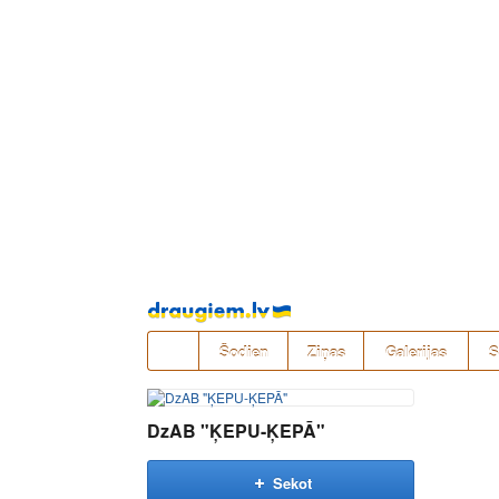
Pāriet
uz
saturu
Šodien
Ziņas
Galerijas
S
DzAB "ĶEPU-ĶEPĀ"
Sekot