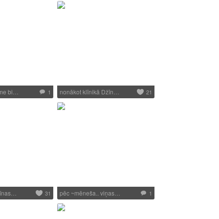
ome bi…
nonākot klīnikā Džīn…
1
21
žīnas…
pēc ~mēneša.. viņas…
31
1