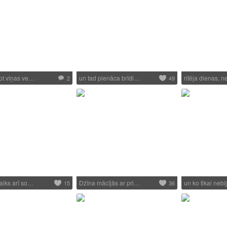
ot viņas ve…
un tad pienāca brīdi…
ritēja dienas, 
2
49
aiks arī so…
Džīna mācījās ar pri…
un ko tikai neb
15
36