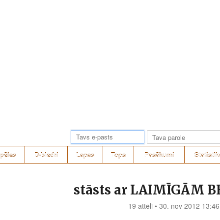
pēles
D-biedri
Lapas
Tops
Pasākumi
Statistik
stāsts ar LAIMĪGĀM B
19 attēli • 30. nov 2012 13:46