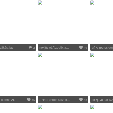
 sākās, las…
nokļūstot Aizputē, a…
arī Aizputes d
2
19
s dienas Aiz…
Džīnai uzreiz sāka d…
es kļuvu par D
16
15