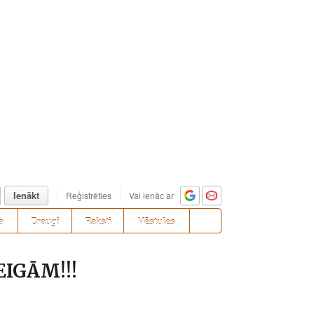
Ienākt
Reģistrēties
Vai ienāc ar
a
Draugi
Raksti
Vēstules
EIGĀM!!!