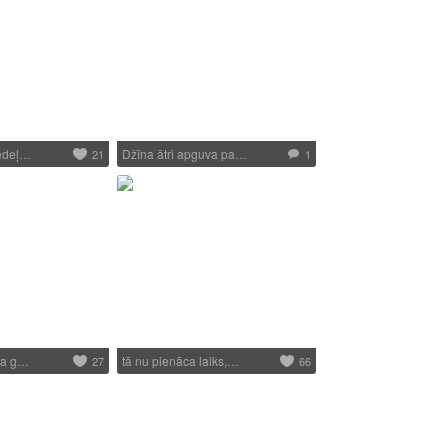
nedeļ…
Džīna ātri apguva pa…
21
1
ija g…
tā nu pienāca laiks,…
27
66