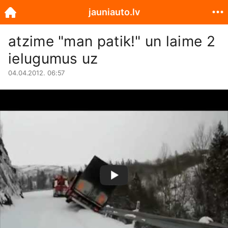
jauniauto.lv
atzime "man patik!" un laime 2
ielugumus uz
04.04.2012. 06:57