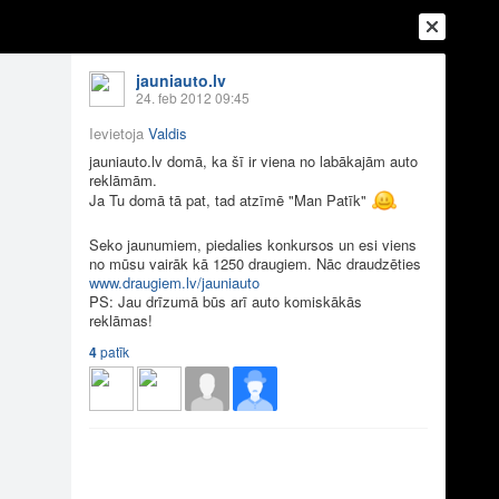
jauniauto.lv
24. feb 2012 09:45
Ievietoja
Valdis
jauniauto.lv
domā, ka šī ir viena no labākajām auto
reklāmām.
Ja Tu domā tā pat, tad atzīmē "Man Patīk"
Seko jaunumiem, piedalies konkursos un esi viens
no mūsu vairāk kā 1250 draugiem. Nāc draudzēties
Ienākt
Reģistrēties
Vai ienāc ar
www.draugiem.lv/jauniauto
PS: Jau drīzumā būs arī auto komiskākās
a
Draugi
Raksti
Vēstules
reklāmas!
4
patīk
o reklamam
at, tad atzīmē "Man Patīk" Seko jaunumiem,
ties http://www.draugiem.lv/jauniauto PS: Jau