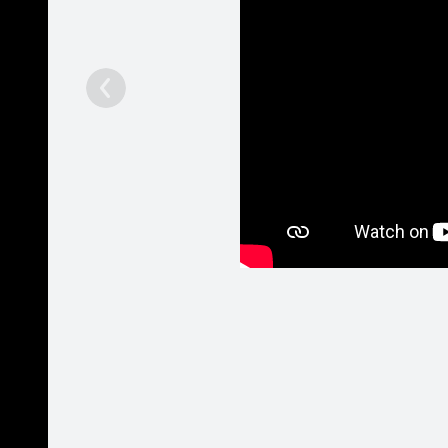
drīzumā 
Sākumlapa
Ziņas
Runā
Aptaujas
Foto & Video
JauniAuto.lv Draugi
jauniaut
Kontakti
Patīk
Ieteikt
183
Pakalpojumi
Mobilā versija
Palīdzība
Kontakti
Reklāma
Darbs
Vairāk