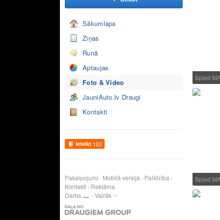
Sākumlapa
Ziņas
Runā
Aptaujas
Spied M
Foto & Video
JauniAuto.lv Draugi
Kontakti
Ieteikt
183
Pakalpojumi
Mobilā versija
Palīdzība
Spied M
Kontakti
Reklāma
Darbs
Vairāk