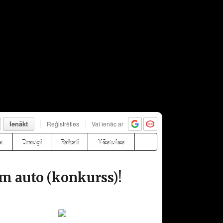
Ienākt
Reģistrēties
Vai ienāc ar
a
Draugi
Raksti
Vēstules
am auto (konkurss)!