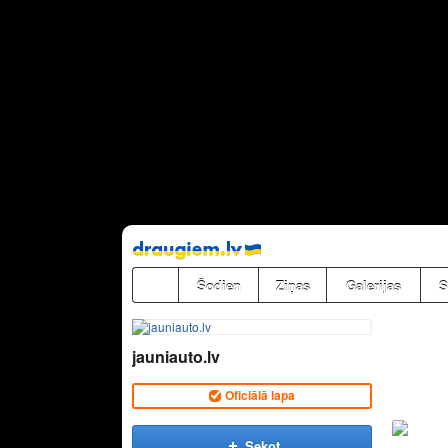
Pāriet
uz
saturu
Šodien
Ziņas
Galerijas
S
jauniauto.lv
Oficiālā lapa
Sekot