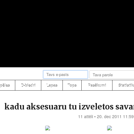
pēles
D-biedri
Lapas
Tops
Pasākumi
Statistik
kadu aksesuaru tu izveletos sav
11 attēli • 20. dec 2011 11:59