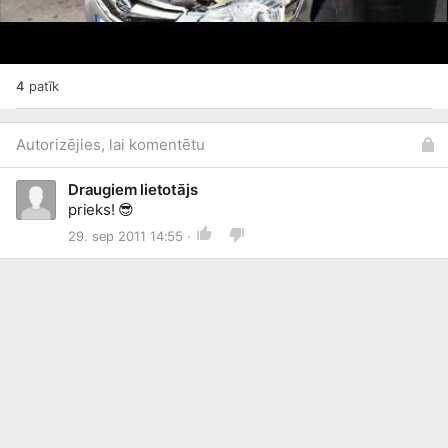
4
patīk
Autorizējies, lai komentētu
Draugiem lietotājs
prieks!
😎
29. sep 2011 14:55 ·