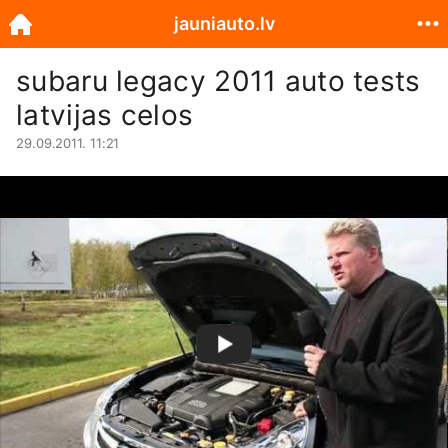
jauniauto.lv
subaru legacy 2011 auto tests
latvijas celos
29.09.2011. 11:21