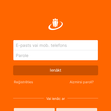
E-pasts vai mob. telefons
Parole
Ienākt
Reģistrēties
Aizmirsi paroli?
Vai ienāc ar