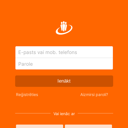
E-pasts vai mob. telefons
Parole
Ienākt
Reģistrēties
Aizmirsi paroli?
Vai ienāc ar