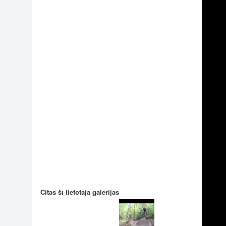
Citas šī lietotāja galerijas