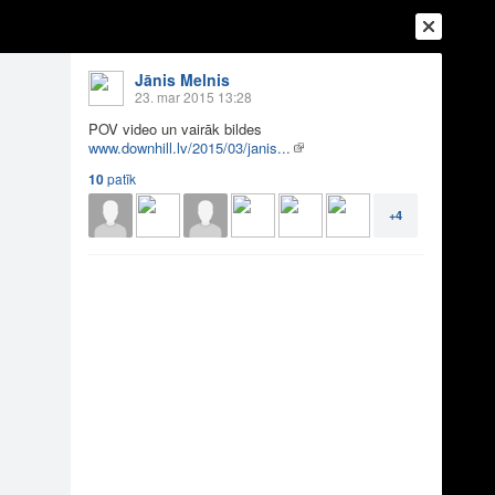
Jānis Melnis
23. mar 2015 13:28
POV video un vairāk bildes
www.downhill.lv/2015/03/janis...
10
patīk
+4
Ienākt
Reģistrēties
Vai ienāc ar
a
Draugi
Raksti
Vēstules