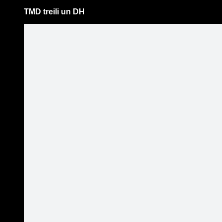
TMD treili un DH
Pāriet
uz
saturu
Šodien
Ziņas
Galerijas
S